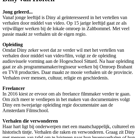
Jong geleerd...
Vanaf jonge leeftijd is Diny al geïnteresseerd in het vertellen van
verhalen door middel van video. Op 15 jarige leeftijd gaat ze als
vrijwilliger werken bij de lokale omroep in Zaltbommel. Met veel
passie maakt ze verhalen uit de eigen regio.
Opleiding
Omdat Diny zeker weet dat ze verder wil met het vertellen van
verhalen door middel van video/film, volgt ze de opleiding
audiovisuele vorming aan de Hogeschool Sittard. Na haar opleiding
gaat ze als programmamaker/regisseur werken bij Omroep Brabant
en TV8 producties. Daar maakt ze mooie verhalen uit de provincie.
Verhalen over mensen, cultuur, religie en geschiedenis.
Freelancer
In 2016 kiest ze ervoor om als freelance filmmaker verder te gaan.
Om zich meer te verdiepen in het maken van documentaires volgt
Diny een tweejarige opleiding regie documentaire aan de
Amsterdam Filmschool.
Verhalen die verwonderen
Haar hart ligt bij onderwerpen met een maatschappelijk, cultureel en
historisch tintje. Verhalen die raken en verwonderen. Graag zit Diny
met mensen aan tafel om te luisteren naar hun levensverhalen of hun